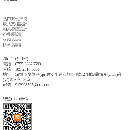
熱門案例推薦
廣式茶樓設計
湘菜餐廳設計
茶餐廳設計
火鍋店設計
快餐店設計
聯(lián)系我們
電話：0755-36626589
直線：189 2314 8538
地址：深圳市龍華區(qū)民治街道布龍路4號127陳設藝術產(chǎn)業
(yè)園A座403室
郵箱：912998597@qq.com
總監(jiān)微信