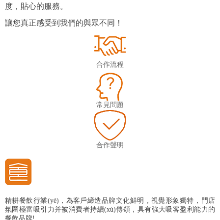
度，貼心的服務。
讓您真正感受到我們的與眾不同！
合作流程
常見問題
合作聲明
精耕餐飲行業(yè)，為客戶締造品牌文化鮮明，視覺形象獨特，門店
氛圍極富吸引力并被消費者持續(xù)傳頌，具有強大吸客盈利能力的
餐飲品牌!