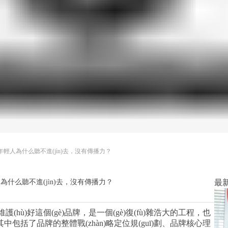
年輕人為什么聽不進(jìn)去，沒有傳播力？
什么聽不進(jìn)去，沒有傳播力？
最新
g)維護(hù)好這個(gè)品牌，是一個(gè)復(fù)雜浩大的工程，也
)略。這其中包括了品牌的整體戰(zhàn)略定位規(guī)劃、品牌核心理