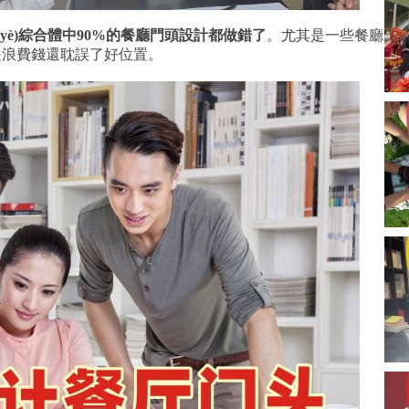
業(yè)綜合體中90%的餐廳門頭設計都做錯了
。尤其是一些餐廳
純粹是浪費錢還耽誤了好位置。