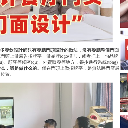
iàn)很多餐飲設計師只有餐廳門頭設計的做法，沒有餐廳整個門面
頭上做廣告招牌字，做品牌logo標志，或者打上一句品牌
)、顧客等候區(qū)、外賣取餐等地方，很少進行系統(tǒng)
么，我是做什么的
。僅在門頭上做招牌字，是無法將門店最
佳位置。