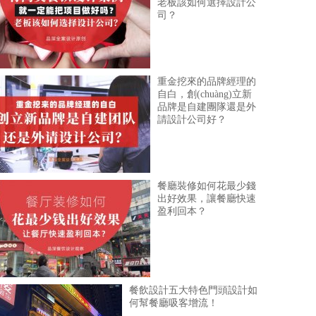
老板該如何選擇設計公
司？
重金挖來的品牌經理的
自白，創(chuàng)立新
品牌是自建團隊還是外
請設計公司好？
餐廳裝修如何花最少錢
出好效果，讓餐廳快速
盈利回本？
餐飲設計五大特色門頭設計如
何幫餐廳吸客增流！