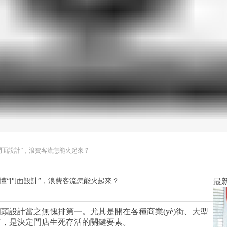
設計”，浪費客流怎能火起來？
門面設計”，浪費客流怎能火起來？
最新
設計當之無愧排第一。尤其是開在各種商業(yè)街、大型
，是決定門店生死存活的關鍵要素。