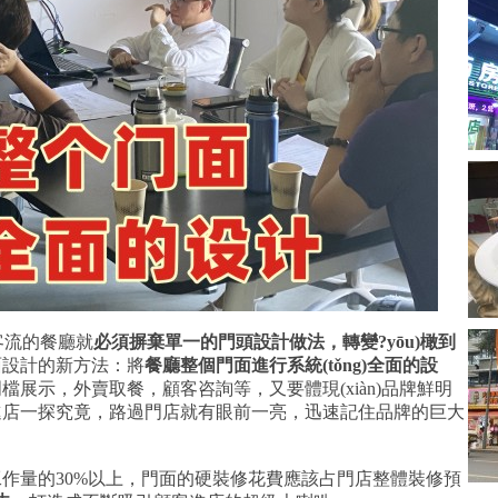
盛客流的餐廳就
必須摒棄單一的門頭設計做法，轉變?yōu)橄到
面設計的新方法：將
餐廳整個門面進行系統(tǒng)全面的設
展示，外賣取餐，顧客咨詢等，又要體現(xiàn)品牌鮮明
一探究竟，路過門店就有眼前一亮，迅速記住品牌的巨大
30%以上，門面的硬裝修花費應該占門店整體裝修預