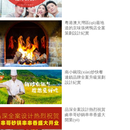
粵港澳大灣區(qū)最地
道的京味張烤鴨店全案
策劃設計紀實
南小碗現(xiàn)炒快餐
連鎖品牌全案升級策劃
設計紀實
品深全案設計熱烈祝賀
鹵串哥砂鍋串串香盛大
開業(yè)