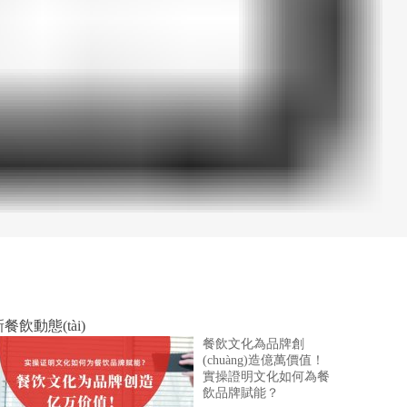
餐飲動態(tài)
餐飲文化為品牌創
(chuàng)造億萬價值！
實操證明文化如何為餐
飲品牌賦能？