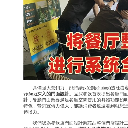
具備強大營銷力，能持續(xù)創(chuàng)造旺
y(tǒng)深入的門面設計
。品深餐飲首次提出餐廳門
計
，餐廳門面既要滿足餐廳空間使用的具體功能如明檔
特色，營銷宣傳力強大，能讓消費者遠遠看到就想進店
傳播力。
我們認為餐飲店門面設計應該占整個門店設計工作量的