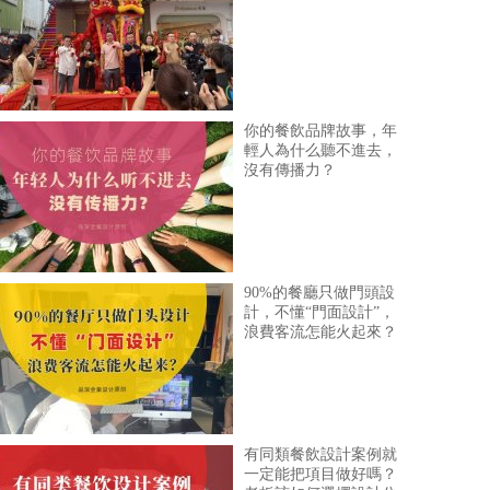
你的餐飲品牌故事，年
輕人為什么聽不進去，
沒有傳播力？
90%的餐廳只做門頭設
計，不懂“門面設計”，
浪費客流怎能火起來？
有同類餐飲設計案例就
一定能把項目做好嗎？