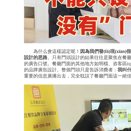
為什么會這樣認定呢！
因為我們發(fā)現(x
設計的思路
。只有門頭設計的結果往往是聚焦在餐廳門
的廣告口號。餐廳門面的其他地方如明檔、咨客區(qū
的品牌廣告設計。整個門頭只是告訴消費者：
我叫什
重要的信息廣播出去，完全耽誤了餐廳門面這一絕