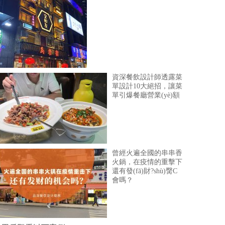
資深餐飲設計師透露菜
單設計10大絕招，讓菜
單引爆餐廳營業(yè)額
曾經火遍全國的串串香
火鍋，在疫情的重擊下
還有發(fā)財?shù)臋C
會嗎？