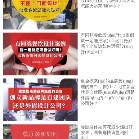
設(shè)計(jì)”，浪費(fèi)客流
怎能火起來(lái)？
有同類餐飲設(shè)計(jì)案例
就一定能把項(xiàng)目做好
嗎？老板該如何選擇設(shè)
計(jì)公司？
重金挖來(lái)的品牌經(jīng)
理的自白，創(chuàng)立新品
牌是自建團(tuán)隊(duì)還是
外請(qǐng)?jiān)O(shè)計(jì)
公司好？
餐廳裝修如何花最少錢出好
效果，讓餐廳快速盈利回
本？