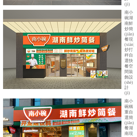
(jì)
南小
碗湖
南鮮
炒簡
(jiǎn)
餐現
(xiàn)
炒打
秤自
選快
餐空
間裝
飾設
(shè)
計
(jì)
南小
碗稱
重自
選簡
(jiǎn)
餐湖
南現