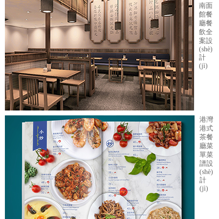
南面
館餐
廳餐
飲全
案設
(shè)
計
(jì)
港灣
港式
茶餐
廳菜
單菜
譜設
(shè)
計
(jì)