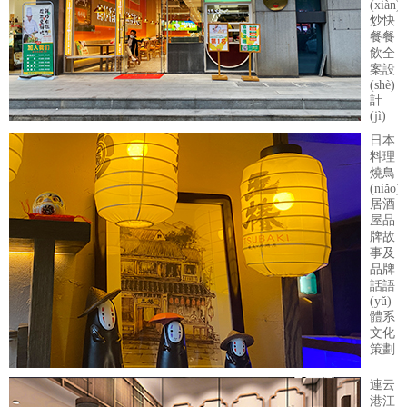
(xiàn)
炒快
餐餐
飲全
案設
(shè)
計
(jì)
日本
料理
燒鳥
(niǎo)
居酒
屋品
牌故
事及
品牌
話語
(yǔ)
體系
文化
策劃
連云
港江