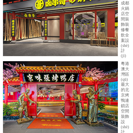
成都
火鍋
店空
間裝
飾裝
修餐
飲全
案設
(shè)
計
(jì)
粵港
澳大
灣區
(qū)
最大
的北
京烤
鴨連
鎖店
空間
裝飾
設
(shè)
計