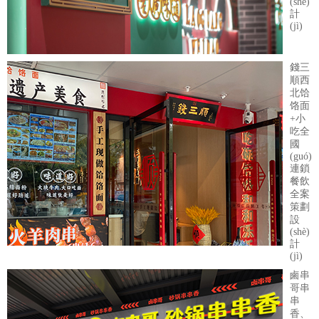
(shè)
計
(jì)
錢三
順西
北饸
饹面
+小
吃全
國
(guó)
連鎖
餐飲
全案
策劃
設
(shè)
計
(jì)
鹵串
哥串
串
香、