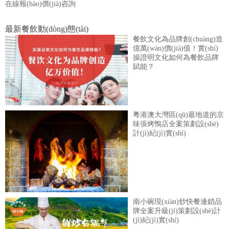
在線報(bào)價(jià)咨詢
最新餐飲動(dòng)態(tài)
餐飲文化為品牌創(chuàng)造
億萬(wàn)價(jià)值！實(shí)
操證明文化如何為餐飲品牌
賦能？
粵港澳大灣區(qū)最地道的京
味張烤鴨店全案策劃設(shè)
計(jì)紀(jì)實(shí)
南小碗現(xiàn)炒快餐連鎖品
牌全案升級(jí)策劃設(shè)計
(jì)紀(jì)實(shí)