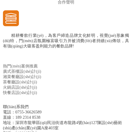
合作聲明
精耕餐飲行業(yè)，為客戶締造品牌文化鮮明，視覺(jué)形象獨
(dú)特，門(mén)店氛圍極富吸引力并被消費(fèi)者持續(xù)傳頌，具
有強(qiáng)大吸客盈利能力的餐飲品牌!
熱門(mén)案例推薦
廣式茶樓設(shè)計(jì)
湘菜餐廳設(shè)計(jì)
茶餐廳設(shè)計(jì)
火鍋店設(shè)計(jì)
快餐店設(shè)計(jì)
聯(lián)系我們
電話：0755-36626589
直線：189 2314 8538
地址：深圳市龍華區(qū)民治街道布龍路4號(hào)127陳設(shè)藝術
(shù)產(chǎn)業(yè)園A座403室