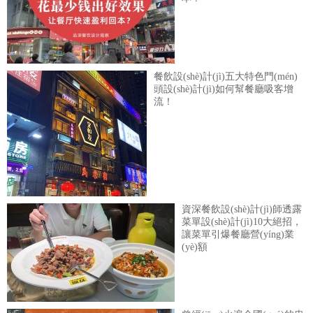
餐飲設(shè)計(jì)五大特色門(mén)
頭設(shè)計(jì)如何幫餐廳吸客增
流！
資深餐飲設(shè)計(jì)師透露
菜單設(shè)計(jì)10大絕招，
讓菜單引爆餐廳營(yíng)業
(yè)額