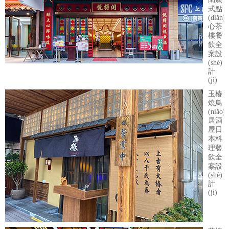
式點
(diǎn)
心茶
樓餐
飲全
案設
(shè)
計
(jì)
玉椿
燒鳥
(niǎo)
居酒
屋日
本料
理餐
飲全
案設
(shè)
計
(jì)