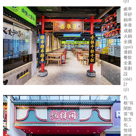
(jì)
鹵串
哥砂
鍋串
串香
成都
火鍋
全國
(guó)
連鎖
餐飲
全案
策劃
設
(shè)
計
(jì)
扎
根“得
閑飲
茶”母
胎文
化，
悅得
閑廣