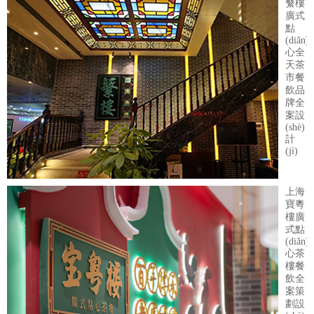
蘩樓
廣式
點
(diǎn)
心全
天茶
市餐
飲品
牌全
案設
(shè)
計
(jì)
上海
寶粵
樓廣
式點
(diǎn)
心茶
樓餐
飲全
案策
劃設