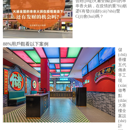
曾經(jīng)火遍全國(guó)的串
串香火鍋，在疫情的重?fù)粝
逻€有發(fā)財(cái)?shù)臋
C(jī)會(huì)嗎？
88%用戶觀看以下案例
儲
(chǔ)
香樓
五代
傳承
手工
現
(xiàn)
做粵
點
(diǎn)
大茶
樓全
案設
(shè)
計