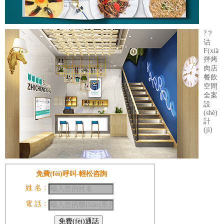
?？
诂
F(xiàn
拌烤
肉店
餐飲
空間
全案
設
(shè)
計
(jì)
免費(fèi)呼叫-輕松咨詢
姓 名：
電 話：