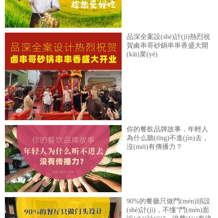
品深全案設(shè)計(jì)熱烈祝
賀鹵串哥砂鍋串串香盛大開
(kāi)業(yè)
你的餐飲品牌故事，年輕人
為什么聽(tīng)不進(jìn)去，
沒(méi)有傳播力？
90%的餐廳只做門(mén)頭設
(shè)計(jì)，不懂“門(mén)面