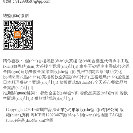
郵箱：912998597@qq.com
總監(jiān)微信
猜你喜歡：
儲(chǔ)香樓粵點(diǎn)大茶樓
儲(chǔ)香樓五代傳承手工現
(xiàn)做粵點(diǎn)大茶樓全案設(shè)計(jì)
鹵串哥砂鍋串串香成都火鍋
全國(guó)連鎖餐飲全案策劃設(shè)計(jì)
扎根“得閑飲茶”母胎文化，
悅得閑廣式點(diǎn)心茶樓餐飲全案設(shè)計(jì)
玉椿燒鳥(niǎo)居酒屋
日本料理餐飲全案設(shè)計(jì)
蘩樓廣式點(diǎn)心全天茶市餐飲品牌
全案設(shè)計(jì)
推薦關(guān)鍵詞：
餐飲全案設(shè)計(jì)
餐飲品牌設(shè)計(jì)
餐飲
空間設(shè)計(jì)
餐飲菜譜設(shè)計(jì)
Copyright ©2019深圳市品深企業(yè)形象設(shè)計(jì)有限公司 版
權(quán)所有
粵ICP備12023467號(hào)-3
網(wǎng)站地圖
TAG標
(biāo)簽導(dǎo)航
xml地圖