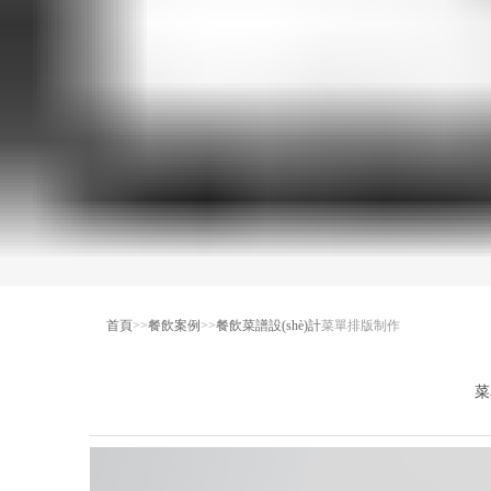
首頁
>>
餐飲案例
>>
餐飲菜譜設(shè)計
菜單排版制作
菜