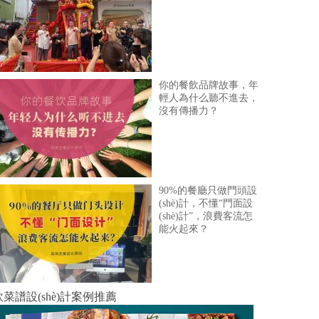
你的餐飲品牌故事，年
輕人為什么聽不進去，
沒有傳播力？
90%的餐廳只做門頭設
(shè)計，不懂“門面設
(shè)計”，浪費客流怎
能火起來？
菜譜設(shè)計案例推薦
港