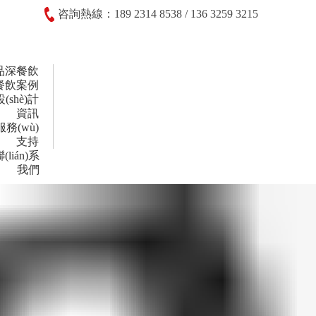
咨詢熱線：189 2314 8538 / 136 3259 3215
品深餐飲
餐飲案例
設(shè)計
資訊
服務(wù)
支持
(lián)系
我們