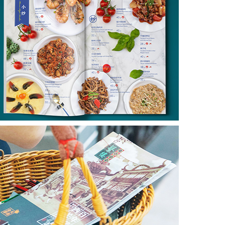
灣
港
式
茶
餐
廳
菜
單
菜
譜
設
(shè)
計
廣
式
點
心
茶
樓
菜
單、
點
心
單