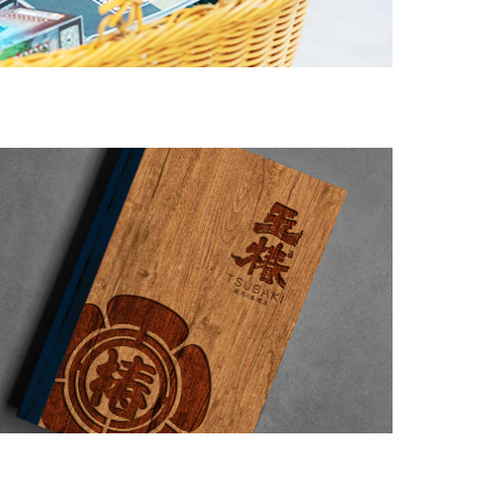
菜
譜
策
劃
設
(shè)
計
日
本
料
理
燒
鳥
居
酒
屋
營
銷
型
菜
譜
策
劃
設
(shè)