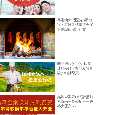
粵港澳大灣區(qū)最地
道的京味張烤鴨店全案
策劃設(shè)計紀實
南小碗現(xiàn)炒快餐
連鎖品牌全案升級策劃
設(shè)計紀實
品深全案設(shè)計熱烈
祝賀鹵串哥砂鍋串串香
盛大開業(yè)