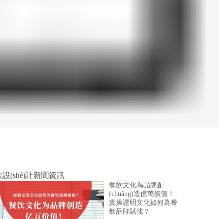
設(shè)計新聞資訊
餐飲文化為品牌創
(chuàng)造億萬價值！
實操證明文化如何為餐
飲品牌賦能？