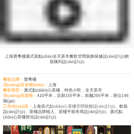
上海寶粵樓廣式茶點(diǎn)全天茶市餐飲空間裝飾裝修設(shè)計(jì)軟
裝陳列設(shè)計(jì)
餐飲品牌：
寶粵樓
項(xiàng)目坐標(biāo)：
上海
餐飲類型：
廣式點(diǎn)心茶樓，特色小吃，全天茶市
項(xiàng)目面積
：
410平米，后廚155平米，前廳255平米，座位146
個(gè)
工作內(nèi)容：
上海
廣式點(diǎn)心茶樓空間裝飾設(shè)計(jì)
、軟裝
設(shè)計(jì)、茶樓品牌植入、茶樓平面布局設(shè)計(jì)、廣式點
(diǎn)心茶樓燈光設(shè)計(jì)