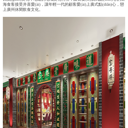
海食客接受并喜愛(ài)，讓年輕一代的顧客愛(ài)上廣式點(diǎn)心，戀
上廣州休閑飲食文化。