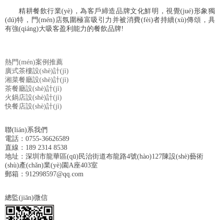
精耕餐飲行業(yè)，為客戶締造品牌文化鮮明，視覺(jué)形象獨
(dú)特，門(mén)店氛圍極富吸引力并被消費(fèi)者持續(xù)傳頌，具
有強(qiáng)大吸客盈利能力的餐飲品牌!
熱門(mén)案例推薦
廣式茶樓設(shè)計(jì)
湘菜餐廳設(shè)計(jì)
茶餐廳設(shè)計(jì)
火鍋店設(shè)計(jì)
快餐店設(shè)計(jì)
聯(lián)系我們
電話：0755-36626589
直線：189 2314 8538
地址：深圳市龍華區(qū)民治街道布龍路4號(hào)127陳設(shè)藝術
(shù)產(chǎn)業(yè)園A座403室
郵箱：912998597@qq.com
總監(jiān)微信