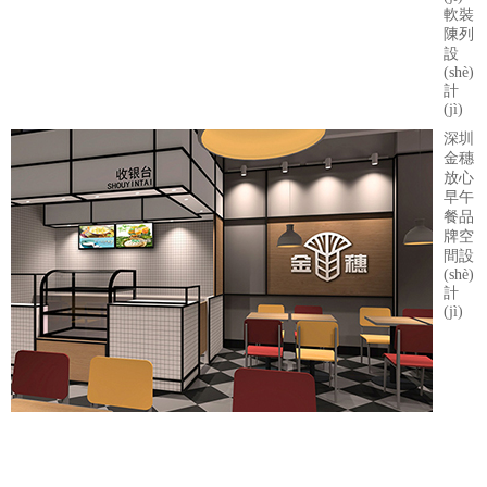
軟裝
陳列
設
(shè)
計
(jì)
深圳
金穗
放心
早午
餐品
牌空
間設
(shè)
計
(jì)