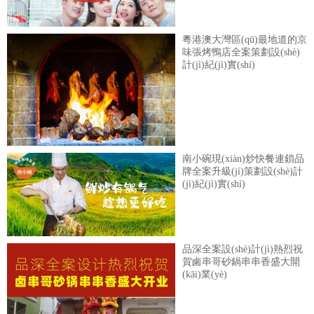
粵港澳大灣區(qū)最地道的京
味張烤鴨店全案策劃設(shè)
計(jì)紀(jì)實(shí)
南小碗現(xiàn)炒快餐連鎖品
牌全案升級(jí)策劃設(shè)計
(jì)紀(jì)實(shí)
品深全案設(shè)計(jì)熱烈祝
賀鹵串哥砂鍋串串香盛大開
(kāi)業(yè)