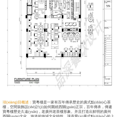
項(xiàng)目概述：
寶粵樓是一家有百年傳承歷史的廣式點(diǎn)心茶
樓，空間裝飾設(shè)計(jì)如何圍繞西關(guān)正宗，百年傳承，傳遞
寶粵樓歷史久遠(yuǎn)，老廣州老茶樓形象。并且打造出鮮明的廣州
西關(guān)文化，地道的地域文化特性，讓喜愛(ài)廣式點(diǎn)心的上