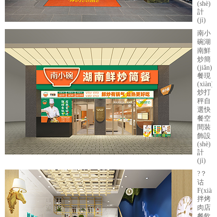
(shè)
計
(jì)
南小
碗湖
南鮮
炒簡
(jiǎn)
餐現
(xiàn)
炒打
秤自
選快
餐空
間裝
飾設
(shè)
計
(jì)
?？
诂
F(xiàn
拌烤
肉店
餐飲