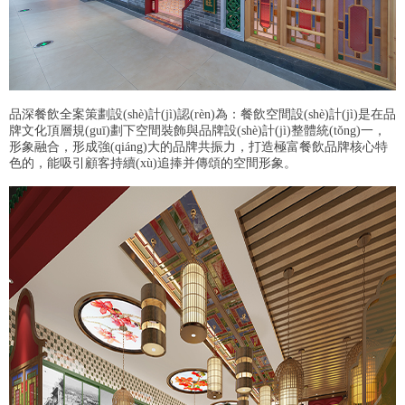
品深餐飲全案策劃設(shè)計(jì)認(rèn)為：餐飲空間設(shè)計(jì)是在品
牌文化頂層規(guī)劃下空間裝飾與品牌設(shè)計(jì)整體統(tǒng)一，
形象融合，形成強(qiáng)大的品牌共振力，打造極富餐飲品牌核心特
色的，能吸引顧客持續(xù)追捧并傳頌的空間形象。