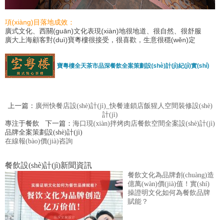
項(xiàng)目落地成效：
廣式文化、西關(guān)文化表現(xiàn)地很地道、很自然、很舒服
廣大上海顧客對(duì)寶粵樓很接受，很喜歡，生意很穩(wěn)定
寶粵樓全天茶市品深餐飲全案策劃設(shè)計(jì)紀(jì)實(shí)
上一篇：
廣州快餐店設(shè)計(jì)_快餐連鎖店飯猩人空間裝修設(shè)
計(jì)
專注于餐飲
下一篇：
海口現(xiàn)拌烤肉店餐飲空間全案設(shè)計(jì)
品牌全案策劃設(shè)計(jì)
在線報(bào)價(jià)咨詢
餐飲設(shè)計(jì)新聞資訊
餐飲文化為品牌創(chuàng)造
億萬(wàn)價(jià)值！實(shí)
操證明文化如何為餐飲品牌
賦能？