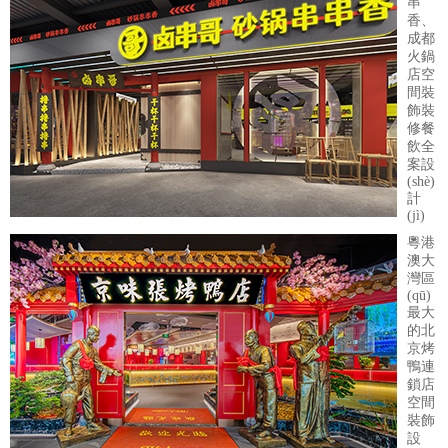
串
香、
成都
火鍋
店空
間裝
飾裝
修餐
飲全
案設
(shè)
計
(jì)
粵港
澳大
灣區
(qū)
最大
的北
京烤
鴨連
鎖店
空間
裝飾
設