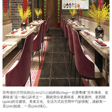
寶粵樓的空間裝飾設(shè)計(jì)
始終統(tǒng)一在寶粵樓“百年傳承、老
廣味道”這一核心訴求之一，圍繞突出老廣味道，將老廣州、老西關
(guān)的古建筑、美食文化、生活方式在空間中巧妙搭配，讓顧客一
見(jiàn)如故，一見(jiàn)傾心。