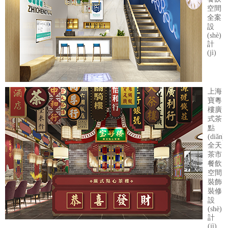
空間
全案
設
(shè)
計
(jì)
上海
寶粵
樓廣
式茶
點
(diǎn)
全天
茶市
餐飲
空間
裝飾
裝修
設
(shè)
計
(jì)