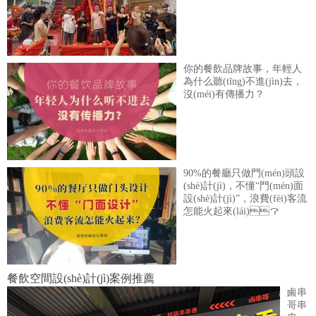
你的餐飲品牌故事，年輕人
為什么聽(tīng)不進(jìn)去，
沒(méi)有傳播力？
90%的餐廳只做門(mén)頭設
(shè)計(jì)，不懂“門(mén)面
設(shè)計(jì)”，浪費(fèi)客流
怎能火起來(lái)？
餐飲空間設(shè)計(jì)案例推薦
鹵串
哥串