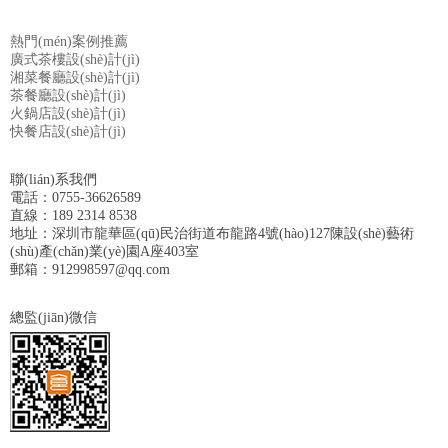
熱門(mén)案例推薦
廣式茶樓設(shè)計(jì)
湘菜餐廳設(shè)計(jì)
茶餐廳設(shè)計(jì)
火鍋店設(shè)計(jì)
快餐店設(shè)計(jì)
聯(lián)系我們
電話：0755-36626589
直線：189 2314 8538
地址：深圳市龍華區(qū)民治街道布龍路4號(hào)127陳設(shè)藝術
(shù)產(chǎn)業(yè)園A座403室
郵箱：912998597@qq.com
總監(jiān)微信