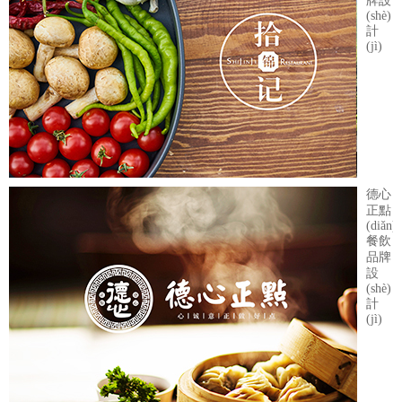
牌設
(shè)
計
(jì)
德心
正點
(diǎn)
餐飲
品牌
設
(shè)
計
(jì)