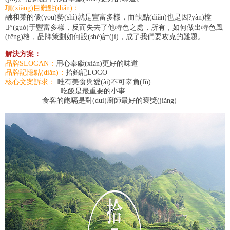
項(xiàng)目難點(diǎn)：
融和菜的優(yōu)勢(shì)就是豐富多樣，而缺點(diǎn)也是因?yàn)樘
^(guò)于豐富多樣，反而失去了他特色之處，所有，如何做出特色風
(fēng)格，品牌策劃如何設(shè)計(jì)，成了我們要攻克的難題。
解決方案：
品牌SLOGAN：
用心奉獻(xiàn)更好的味道
品牌記憶點(diǎn)：
拾錦記LOGO
核心文案訴求：
唯有美食與愛(ài)不可辜負(fù)
吃飯是最重要的小事
食客的飽嗝是對(duì)廚師最好的褒獎(jiǎng)