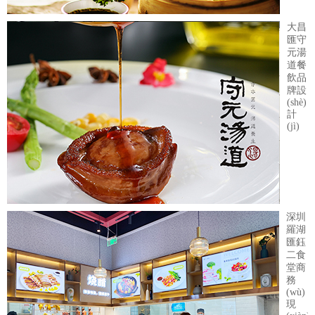
大昌
匯守
元湯
道餐
飲品
牌設
(shè)
計
(jì)
深圳
羅湖
匯鈺
二食
堂商
務
(wù)
現